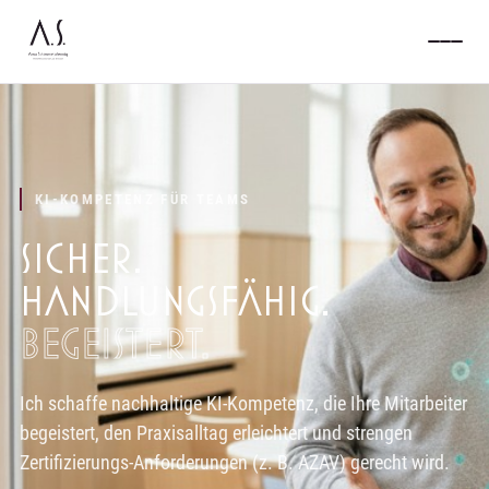
KI-KOMPETENZ FÜR TEAMS
SICHER.
HANDLUNGSFÄHIG.
BEGEISTERT.
Ich schaffe nachhaltige KI-Kompetenz, die Ihre Mitarbeiter
begeistert, den Praxisalltag erleichtert und strengen
Zertifizierungs-Anforderungen (z. B. AZAV) gerecht wird.